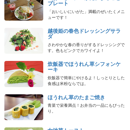
プレート
「おいしいにいがた」満載のぜいたくメニ
ューです！
越後姫の春色ドレッシングサラ
ダ
さわやかな春の香りがするドレッシングで
す。色もピンクでカワイイよ！
炊飯器でほうれん草シフォンケ
ーキ
炊飯器で簡単にやけるよ！しっとりとした
食感は米粉ならでは。
ほうれん草のたまご焼き
青菜で栄養満点！お弁当の一品にもぴった
り。