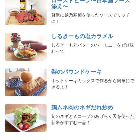
ローストビーフ〜日本酒ソース
添え〜
贅沢に越乃寒梅を使ったソースでリッチ
に！
しるきーもの塩カラメル
しるきーもとバターのハーモニーをぜひ味
わって
梨のパウンドケーキ
ホットケーキミックスで作るから簡単にで
きるよ！
鶏ムネ肉のネギだれ炒め
旬のネギとＡコープのあげらく天を使った
新米がすすむ一品！