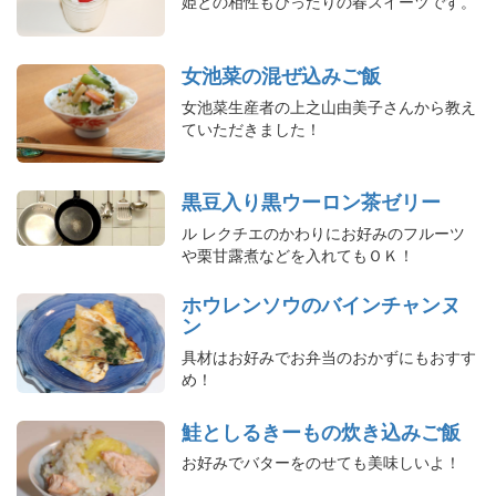
姫との相性もぴったりの春スイーツです。
女池菜の混ぜ込みご飯
女池菜生産者の上之山由美子さんから教え
ていただきました！
黒豆入り黒ウーロン茶ゼリー
ル レクチエのかわりにお好みのフルーツ
や栗甘露煮などを入れてもＯＫ！
ホウレンソウのバインチャンヌ
ン
具材はお好みでお弁当のおかずにもおすす
め！
鮭としるきーもの炊き込みご飯
お好みでバターをのせても美味しいよ！