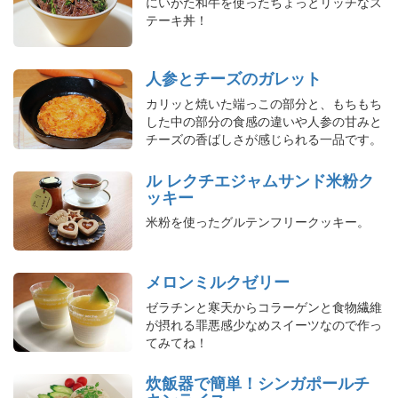
にいがた和牛を使ったちょっとリッチなス
テーキ丼！
人参とチーズのガレット
カリッと焼いた端っこの部分と、もちもち
した中の部分の食感の違いや人参の甘みと
チーズの香ばしさが感じられる一品です。
ル レクチエジャムサンド米粉ク
ッキー
米粉を使ったグルテンフリークッキー。
メロンミルクゼリー
ゼラチンと寒天からコラーゲンと食物繊維
が摂れる罪悪感少なめスイーツなので作っ
てみてね！
炊飯器で簡単！シンガポールチ