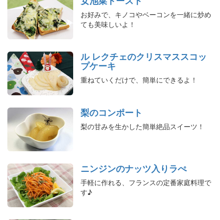
女池菜トースト
お好みで、キノコやベーコンを一緒に炒め
ても美味しいよ！
ル レクチェのクリスマススコッ
プケーキ
重ねていくだけで、簡単にできるよ！
梨のコンポート
梨の甘みを生かした簡単絶品スイーツ！
ニンジンのナッツ入りラぺ
手軽に作れる、フランスの定番家庭料理で
す♪