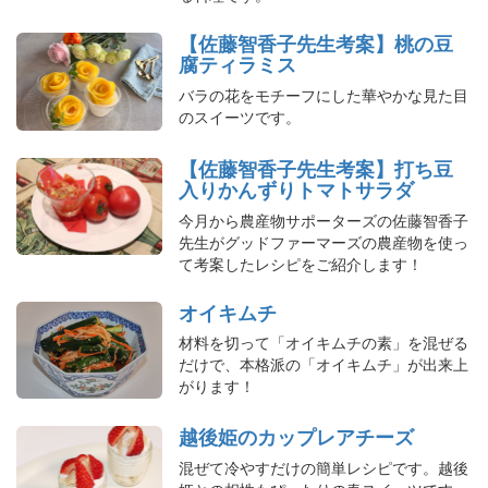
【佐藤智香子先生考案】桃の豆
腐ティラミス
バラの花をモチーフにした華やかな見た目
のスイーツです。
【佐藤智香子先生考案】打ち豆
入りかんずりトマトサラダ
今月から農産物サポーターズの佐藤智香子
先生がグッドファーマーズの農産物を使っ
て考案したレシピをご紹介します！
オイキムチ
材料を切って「オイキムチの素」を混ぜる
だけで、本格派の「オイキムチ」が出来上
がります！
越後姫のカップレアチーズ
混ぜて冷やすだけの簡単レシピです。越後