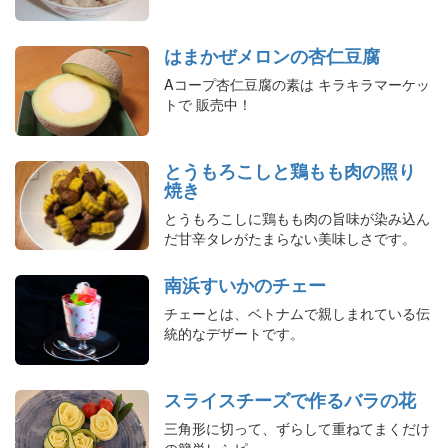
はまかぜメロンの杏仁豆腐
Aコープ杏仁豆腐の素は キラキラマーケッ
トで 販売中！
とうもろこしと鶏もも肉の照り
焼き
とうもろこしに鶏もも肉の旨味が染み込ん
だ甘辛タレがたまらない美味しさです。
南浜すいかのチェー
チェーとは、ベトナムで親しまれている伝
統的なデザートです。
スライスチーズで作るバラの花
三角形に切って、ずらして重ねてまくだけ
の簡単レシピ。