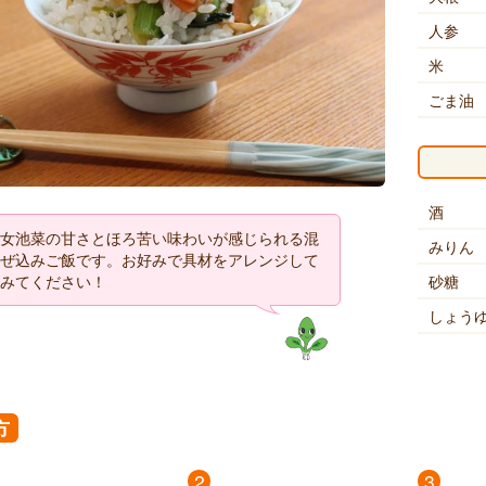
人参
米
ごま油
酒
女池菜の甘さとほろ苦い味わいが感じられる混
みりん
ぜ込みご飯です。お好みで具材をアレンジして
砂糖
みてください！
しょう
方