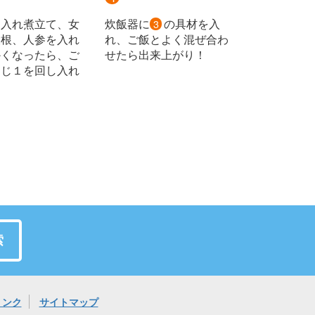
を入れ煮立て、女
炊飯器に
の具材を入
3
大根、人参を入れ
れ、ご飯とよく混ぜ合わ
かくなったら、ご
せたら出来上がり！
さじ１を回し入れ
索
リンク
サイトマップ