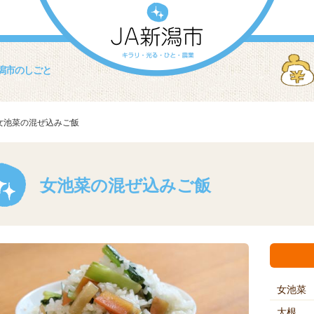
潟市のしごと
女池菜の混ぜ込みご飯
女池菜の混ぜ込みご飯
女池菜
大根