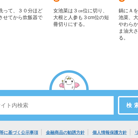
洗って、３０分ほど
女池菜は３㎝位に切り、
鍋にＡ
させてから炊飯器で
大根と人参も３cm位の短
池菜、
。
冊切りにする。
やわら
ま油大
る。
検
等に基づく公示事項
金融商品の勧誘方針
個人情報保護方針