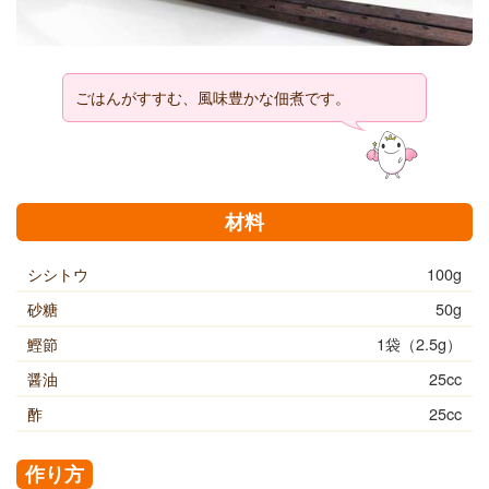
ごはんがすすむ、風味豊かな佃煮です。
材料
シシトウ
100g
砂糖
50g
鰹節
1袋（2.5g）
醤油
25cc
酢
25cc
作り方