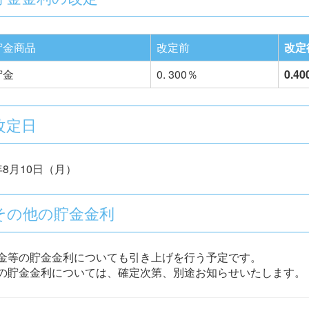
貯金商品
改定前
改定
貯金
0. 300％
0.4
 改定日
年8月10日（月）
 その他の貯金金利
金等の貯金金利についても引き上げを行う予定です。
の貯金金利については、確定次第、別途お知らせいたします。