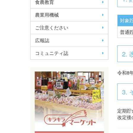
食農教育
農業用機械
対象
ご注意ください
普通
広報誌
2.
コミュニティ誌
令和8
3.
定期貯
改定後