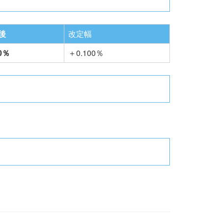
後
改定幅
00％
＋0.100％