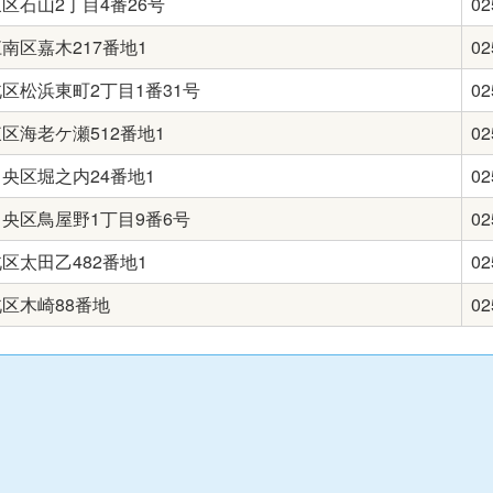
市東区石山2丁目4番26号
02
市江南区嘉木217番地1
02
市北区松浜東町2丁目1番31号
02
市東区海老ケ瀬512番地1
02
市中央区堀之内24番地1
02
市中央区鳥屋野1丁目9番6号
02
市北区太田乙482番地1
02
市北区木崎88番地
02