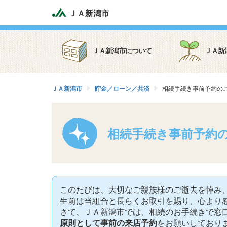
ＪＡ新潟市
ＪＡ新潟市について
ＪＡ新
ＪＡ新潟市
貯金／ローン／共済
相続手続き事前予約の
相続手続き事前予約
このたびは、大切なご親族様のご逝去を悼み
生前は当組合と長らくお取引を賜り、心より
さて、ＪＡ新潟市では、相続のお手続きで窓
原則として事前の来店予約
をお願いしており